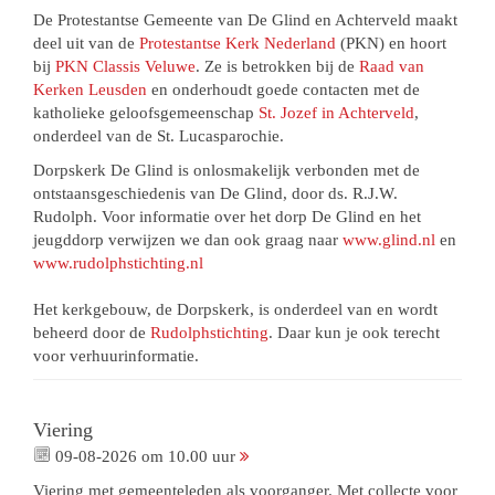
De Protestantse Gemeente van De Glind en Achterveld maakt
deel uit van de
Protestantse Kerk Nederland
(PKN) en hoort
bij
PKN Classis Veluwe
. Ze is betrokken bij de
Raad van
Kerken Leusden
en onderhoudt goede contacten met de
katholieke geloofsgemeenschap
St. Jozef in Achterveld
,
onderdeel van de St. Lucasparochie.
Dorpskerk De Glind is onlosmakelijk verbonden met de
ontstaansgeschiedenis van De Glind, door ds. R.J.W.
Rudolph. Voor informatie over het dorp De Glind en het
jeugddorp verwijzen we dan ook graag naar
www.glind.nl
en
www.rudolphstichting.nl
Het kerkgebouw, de Dorpskerk, is onderdeel van en wordt
beheerd door de
Rudolphstichting
. Daar kun je ook terecht
voor verhuurinformatie.
Viering
09-08-2026 om 10.00 uur
Viering met gemeenteleden als voorganger. Met collecte voor