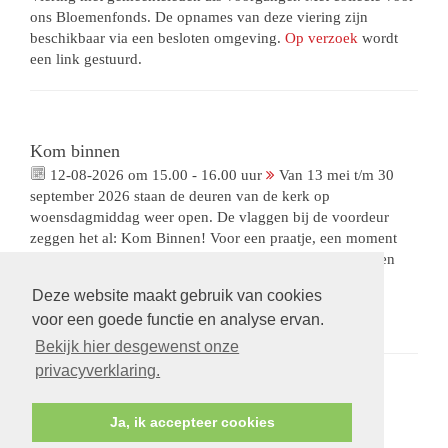
ons Bloemenfonds. De opnames van deze viering zijn
beschikbaar via een besloten omgeving.
Op verzoek
wordt
een link gestuurd.
Kom binnen
12-08-2026 om 15.00 - 16.00 uur
Van 13 mei t/m 30
september 2026 staan de deuren van de kerk op
woensdagmiddag weer open. De vlaggen bij de voordeur
zeggen het al: Kom Binnen! Voor een praatje, een moment
rust, het aansteken van een kaarsje, het meegeven van een
boodschap aan Sterre. We hebben de openingstijden
Deze website maakt gebruik van cookies
aangepast: 15.00-16.00 uur, een halfuur vroeger dan we
voor een goede functie en analyse ervan.
gewend waren.
Bekijk hier desgewenst onze
privacyverklaring.
Ja, ik accepteer cookies