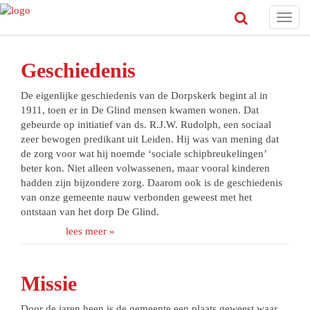
Toggl
navig
Geschiedenis
De eigenlijke geschiedenis van de Dorpskerk begint al in
1911, toen er in De Glind mensen kwamen wonen. Dat
gebeurde op initiatief van ds. R.J.W. Rudolph, een sociaal
zeer bewogen predikant uit Leiden. Hij was van mening dat
de zorg voor wat hij noemde ‘sociale schipbreukelingen’
beter kon. Niet alleen volwassenen, maar vooral kinderen
hadden zijn bijzondere zorg. Daarom ook is de geschiedenis
van onze gemeente nauw verbonden geweest met het
ontstaan van het dorp De Glind.
lees meer »
Missie
Door de jaren heen is de gemeente een plaats geweest waar