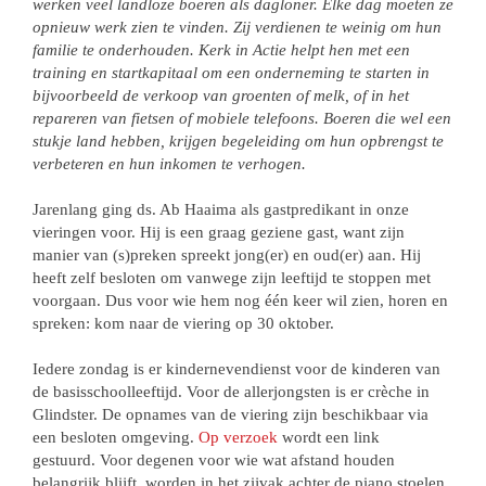
werken veel landloze boeren als dagloner. Elke dag moeten ze
opnieuw werk zien te vinden. Zij verdienen te weinig om hun
familie te onderhouden. Kerk in Actie helpt hen met een
training en startkapitaal om een onderneming te starten in
bijvoorbeeld de verkoop van groenten of melk, of in het
repareren van fietsen of mobiele telefoons. Boeren die wel een
stukje land hebben, krijgen begeleiding om hun opbrengst te
verbeteren en hun inkomen te verhogen.
Jarenlang ging ds. Ab Haaima als gastpredikant in onze
vieringen voor. Hij is een graag geziene gast, want zijn
manier van (s)preken spreekt jong(er) en oud(er) aan. Hij
heeft zelf besloten om vanwege zijn leeftijd te stoppen met
voorgaan. Dus voor wie hem nog één keer wil zien, horen en
spreken: kom naar de viering op 30 oktober.
Iedere zondag is er kindernevendienst voor de kinderen van
de basisschoolleeftijd. Voor de allerjongsten is er crèche in
Glindster. De opnames van de viering zijn beschikbaar via
een besloten omgeving.
Op verzoek
wordt een link
gestuurd. Voor degenen voor wie wat afstand houden
belangrijk blijft, worden in het zijvak achter de piano stoelen