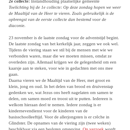
2e collecte:
Instandhouding plaatselijke gemeente
Toelichting bij de 1e collecte: Op deze zondag hopen we weer
de Maaltijd van de Heer te vieren. Zoals gebruikelijk is de
opbrengst van de eerste collecte dan bestemd voor de
diaconie.
23 november is de laatste zondag voor de adventstijd begint.
De laatste zondag van het kerkelijk jaar, zeggen we ook wel.
Tijdens de viering staan we stil bij de mensen met wie we
verbonden waren, maar die we moeten missen, omdat ze
overleden zijn. Allemaal krijgen we de gelegenheid om een
kaarsje aan te steken, voor wie in gedachten met ons mee
gaan.
Daarna vieren we de Maaltijd van de Heer, met groot en
klein, jong en oud. In het delen van brood en druivenstap
gedenken we, wat Jezus ons heeft nagelaten om samen te
delen, om samen moed en troost uit te putten. Iedereen is
welkom hieraan deel te nemen. Iedere zondag is er
kindernevendienst voor de kinderen van de
basisschoolleeftijd. Voor de allerjongsten is er crèche in
Glindster. De opnames van de viering zijn (twee weken)
beschikbaar via een besloten omgeving.
Op verzoek
wordt