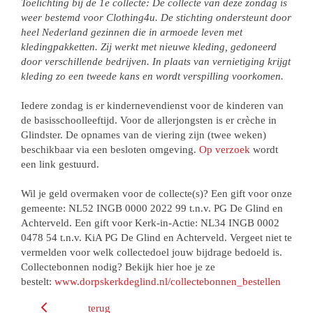
Toelichting bij de 1e collecte: De collecte van deze zondag is
weer bestemd voor Clothing4u. De stichting ondersteunt door
heel Nederland gezinnen die in armoede leven met
kledingpakketten. Zij werkt met nieuwe kleding, gedoneerd
door verschillende bedrijven. In plaats van vernietiging krijgt
kleding zo een tweede kans en wordt verspilling voorkomen.
Iedere zondag is er kindernevendienst voor de kinderen van
de basisschoolleeftijd. Voor de allerjongsten is er crèche in
Glindster. De opnames van de viering zijn (twee weken)
beschikbaar via een besloten omgeving.
Op verzoek
wordt
een link gestuurd.
Wil je geld overmaken voor de collecte(s)? Een gift voor onze
gemeente: NL52 INGB 0000 2022 99 t.n.v. PG De Glind en
Achterveld. Een gift voor Kerk-in-Actie: NL34 INGB 0002
0478 54 t.n.v. KiA PG De Glind en Achterveld. Vergeet niet te
vermelden voor welk collectedoel jouw bijdrage bedoeld is.
Collectebonnen nodig? Bekijk hier hoe je ze
bestelt:
www.dorpskerkdeglind.nl/collectebonnen_bestellen
terug