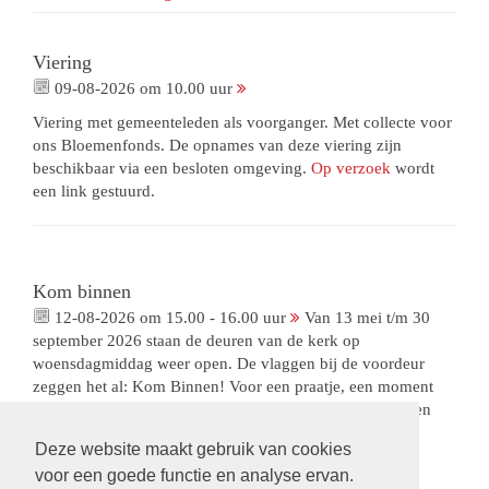
Viering
09-08-2026 om 10.00 uur
Viering met gemeenteleden als voorganger. Met collecte voor
ons Bloemenfonds. De opnames van deze viering zijn
beschikbaar via een besloten omgeving.
Op verzoek
wordt
een link gestuurd.
Kom binnen
12-08-2026 om 15.00 - 16.00 uur
Van 13 mei t/m 30
september 2026 staan de deuren van de kerk op
woensdagmiddag weer open. De vlaggen bij de voordeur
zeggen het al: Kom Binnen! Voor een praatje, een moment
rust, het aansteken van een kaarsje, het meegeven van een
boodschap aan Sterre. We hebben de openingstijden
Deze website maakt gebruik van cookies
aangepast: 15.00-16.00 uur, een halfuur vroeger dan we
voor een goede functie en analyse ervan.
gewend waren.