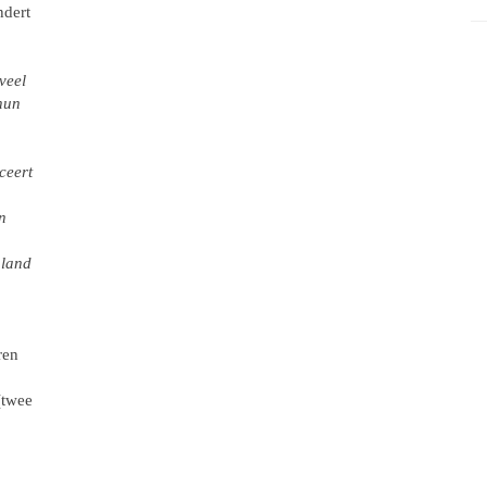
ndert
veel
hun
ceert
n
 land
ren
(twee