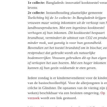
1e collecte:
Bangladesh: innovatief kooktoestel vera
levens
2e collecte:
Instandhouding plaatselijke gemeente
Toelichting bij de 1e collecte: In Bangladesh krijgen 
vrouwen maar weinig inkomsten uit de verkoop van 
landbouwproducten. Met een ingenieus kooktoestel
verhogen zij hun inkomen. Dit kooktoestel bespaart
brandhout, vermindert de uitstoot van CO2 en produ
minder rook, wat gunstig is voor hun gezondheid.
Bovendien zet het toestel brandstof om in biochar, ee
restproduct dat gebruikt wordt als natuurlijke
bodemverrijker. Vrouwen gebruiken dit op hun eigen
of verkopen het aan boeren. Met een hoger inkomen
kunnen zij hun gezin voldoende te eten geven.
Iedere zondag is er kindernevendienst voor de kinde
van de basisschoolleeftijd. Voor de allerjongsten is er
crèche in Glindster. De opnames van de viering zijn 
weken) beschikbaar via een besloten omgeving.
Op
verzoek
wordt een link gestuurd.