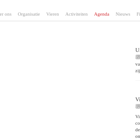
er ons
Organisatie
Vieren
Activiteiten
Agenda
Nieuws
F
Ui
va
zi
V
Vi
co
de
o