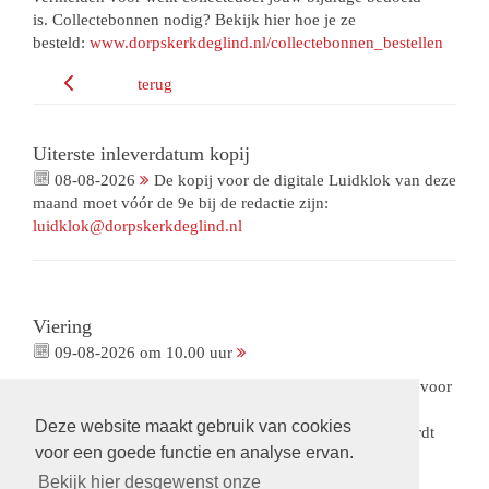
is. Collectebonnen nodig? Bekijk hier hoe je ze
besteld:
www.dorpskerkdeglind.nl/collectebonnen_bestellen
terug
Uiterste inleverdatum kopij
08-08-2026
De kopij voor de digitale Luidklok van deze
maand moet vóór de 9e bij de redactie zijn:
luidklok@dorpskerkdeglind.nl
Viering
09-08-2026 om 10.00 uur
Viering met gemeenteleden als voorganger. Met collecte voor
ons Bloemenfonds. De opnames van deze viering zijn
Deze website maakt gebruik van cookies
beschikbaar via een besloten omgeving.
Op verzoek
wordt
voor een goede functie en analyse ervan.
een link gestuurd.
Bekijk hier desgewenst onze