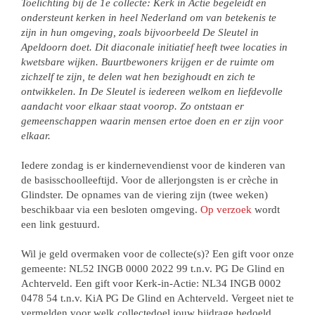
Toelichting bij de 1e collecte: Kerk in Actie begeleidt en
ondersteunt kerken in heel Nederland om van betekenis te
zijn in hun omgeving, zoals bijvoorbeeld De Sleutel in
Apeldoorn doet. Dit diaconale initiatief heeft twee locaties in
kwetsbare wijken. Buurtbewoners krijgen er de ruimte om
zichzelf te zijn, te delen wat hen bezighoudt en zich te
ontwikkelen. In De Sleutel is iedereen welkom en liefdevolle
aandacht voor elkaar staat voorop. Zo ontstaan er
gemeenschappen waarin mensen ertoe doen en er zijn voor
elkaar.
Iedere zondag is er kindernevendienst voor de kinderen van
de basisschoolleeftijd. Voor de allerjongsten is er crèche in
Glindster. De opnames van de viering zijn (twee weken)
beschikbaar via een besloten omgeving.
Op verzoek
wordt
een link gestuurd.
Wil je geld overmaken voor de collecte(s)? Een gift voor onze
gemeente: NL52 INGB 0000 2022 99 t.n.v. PG De Glind en
Achterveld. Een gift voor Kerk-in-Actie: NL34 INGB 0002
0478 54 t.n.v. KiA PG De Glind en Achterveld. Vergeet niet te
vermelden voor welk collectedoel jouw bijdrage bedoeld