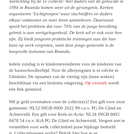
Toelichting bij de 1e collecte: Veel daders van de genocide in
1994 in Rwanda komen weer uit de gevangenis. Kerken
organiseren ‘Lichtgroepen’ waar slachtoffers en daders
elkaar ontmoeten en weer leren samenleven. Daarnaast
speelt het probleem dat voor 70% van de jonge bevolking
gebrek is aan werkgelegenheid. De kerk wil er ook voor hen
zijn. Zij biedt jongeren praktische trainingen aan die hun
kans op werk vergroten, want deze jonge generatie is de
hoopvolle toekomst van Rwanda.
Iedere zondag is er kindernevendienst voor de kinderen van
de basisschoolleeftijd. Voor de allerjongsten is er crèche in
Glindster. De opnames van de viering zijn (twee weken)
beschikbaar via een besloten omgeving.
Op verzoek
wordt
een link gestuurd.
Wil je geld overmaken voor de collecte(s)? Een gift voor onze
gemeente: NL52 INGB 0000 2022 99 t.n.v. PG De Glind en
Achterveld. Een gift voor Kerk-in-Actie: NL34 INGB 0002
0478 54 t.n.v. KiA PG De Glind en Achterveld. Vergeet niet te
vermelden voor welk collectedoel jouw bijdrage bedoeld
is. Collectebonnen nodig? Bekijk hier hoe je ze