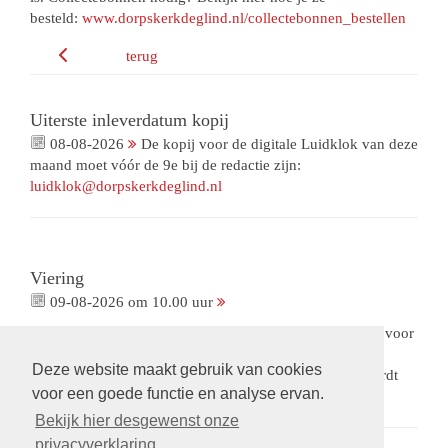
besteld:
www.dorpskerkdeglind.nl/collectebonnen_bestellen
terug
Uiterste inleverdatum kopij
08-08-2026
De kopij voor de digitale Luidklok van deze
maand moet vóór de 9e bij de redactie zijn:
luidklok@dorpskerkdeglind.nl
Viering
09-08-2026 om 10.00 uur
Viering met gemeenteleden als voorganger. Met collecte voor
ons Bloemenfonds. De opnames van deze viering zijn
Deze website maakt gebruik van cookies
beschikbaar via een besloten omgeving.
Op verzoek
wordt
voor een goede functie en analyse ervan.
een link gestuurd.
Bekijk hier desgewenst onze
privacyverklaring.