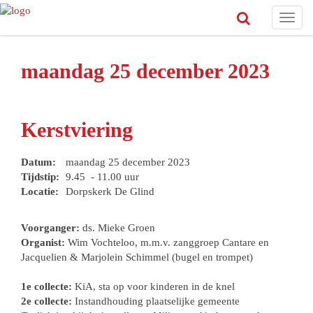
Toggl
navig
maandag 25 december 2023
Kerstviering
Datum:
maandag 25 december 2023
Tijdstip:
9.45 - 11.00 uur
Locatie:
Dorpskerk De Glind
Voorganger:
ds. Mieke Groen
Organist:
Wim Vochteloo, m.m.v. zanggroep Cantare en
Jacquelien & Marjolein Schimmel (bugel en trompet)
1e collecte:
KiA, sta op voor kinderen in de knel
2e collecte:
Instandhouding plaatselijke gemeente