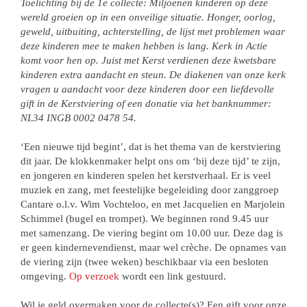
Toelichting bij de 1e collecte: Miljoenen kinderen op deze
wereld groeien op in een onveilige situatie. Honger, oorlog,
geweld, uitbuiting, achterstelling, de lijst met problemen waar
deze kinderen mee te maken hebben is lang. Kerk in Actie
komt voor hen op. Juist met Kerst verdienen deze kwetsbare
kinderen extra aandacht en steun. De diakenen van onze kerk
vragen u aandacht voor deze kinderen door een liefdevolle
gift in de Kerstviering of een donatie via het banknummer:
NL34 INGB 0002 0478 54.
‘Een nieuwe tijd begint’, dat is het thema van de kerstviering
dit jaar. De klokkenmaker helpt ons om ‘bij deze tijd’ te zijn,
en jongeren en kinderen spelen het kerstverhaal. Er is veel
muziek en zang, met feestelijke begeleiding door zanggroep
Cantare o.l.v. Wim Vochteloo, en met Jacquelien en Marjolein
Schimmel (bugel en trompet). We beginnen rond 9.45 uur
met samenzang. De viering begint om 10.00 uur. Deze dag is
er geen kindernevendienst, maar wel crèche. De opnames van
de viering zijn (twee weken) beschikbaar via een besloten
omgeving.
Op verzoek
wordt een link gestuurd.
Wil je geld overmaken voor de collecte(s)? Een gift voor onze