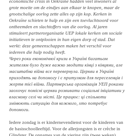
economische crisis in Oekraïne hadden veel inwoners al
grote moeite om de eindjes aan elkaar te knopen, maar de
grootschalige oorlog zette alles op zijn kop. Kerken in
Oekraïne schieten te hulp en zijn een toevluchtsoord voor
ontheemden en slachtoffers van die oorlog. Al jaren
stimuleert partnerorganisatie UEP lokale kerken om sociale
initiatieven te ontplooien in hun eigen dorp of stad. Dat
werkt: deze gemeenschappen maken het verschil voor
iedereen die hulp nodig heeft.
Через роки економічної кризи в Україні багатьом
жителям було дуже важко зводити кінці з кінцями, але
масштабна війна все перевернула. Церкви в Україні
приходять на допомогу і є притулком для переселенців і
жертв тієї війни. Партнерська організація УЕП роками
заохочує помісні церкви розвивати соціальні ініціативи у
власному селі чи місті. Це працює: ці спільноти
змінюють ситуацію для кожного, хто потребує
допомоги.
Iedere zondag is er kindernevendienst voor de kinderen van
de basisschoolleeftijd. Voor de allerjongsten is er crèche in
Glindster. De opnames van de viering zijn (twee weken)