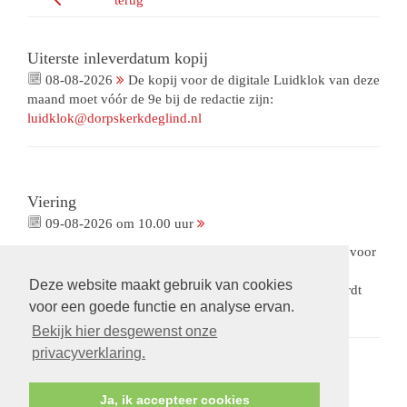
terug
Uiterste inleverdatum kopij
08-08-2026
De kopij voor de digitale Luidklok van deze
maand moet vóór de 9e bij de redactie zijn:
luidklok@dorpskerkdeglind.nl
Viering
09-08-2026 om 10.00 uur
Viering met gemeenteleden als voorganger. Met collecte voor
ons Bloemenfonds. De opnames van deze viering zijn
Deze website maakt gebruik van cookies
beschikbaar via een besloten omgeving.
Op verzoek
wordt
voor een goede functie en analyse ervan.
een link gestuurd.
Bekijk hier desgewenst onze
privacyverklaring.
Ja, ik accepteer cookies