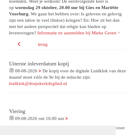
noemden. Weet je welkom! De eerstvolgende keer is
op
woensdag 29 oktober, 20.00 uur bij Gies en Mariëtte
Voorburg.
We gaan het hebben over: Is geloven en gelovig
zijn een taboe in veel (linkse) kringen? En: Hoe zit het dan
met het andere perspectief dat religie kan bieden op
levensvragen?
Informatie en aanmelden bij Mieke Groen >
terug
Uiterste inleverdatum kopij
08-08-2026
De kopij voor de digitale Luidklok van deze
maand moet vóór de 9e bij de redactie zijn:
luidklok@dorpskerkdeglind.nl
Viering
09-08-2026 om 10.00 uur
Viering met gemeenteleden als voorganger. Met collecte voor
ons Bloemenfonds. De opnames van deze viering zijn