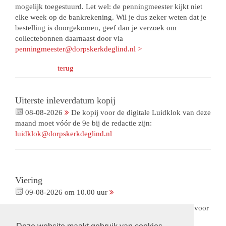
mogelijk toegestuurd. Let wel: de penningmeester kijkt niet
elke week op de bankrekening. Wil je dus zeker weten dat je
bestelling is doorgekomen, geef dan je verzoek om
collectebonnen daarnaast door via
penningmeester@dorpskerkdeglind.nl >
terug
Uiterste inleverdatum kopij
08-08-2026
De kopij voor de digitale Luidklok van deze
maand moet vóór de 9e bij de redactie zijn:
luidklok@dorpskerkdeglind.nl
Viering
09-08-2026 om 10.00 uur
Viering met gemeenteleden als voorganger. Met collecte voor
ons Bloemenfonds. De opnames van deze viering zijn