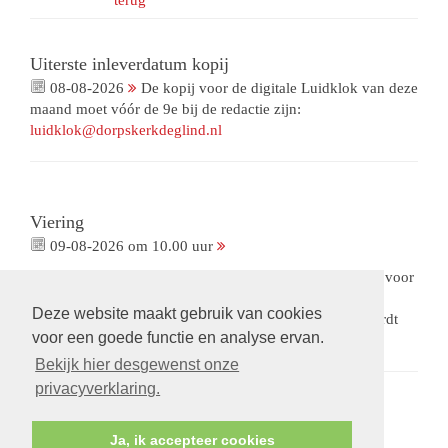
terug
Uiterste inleverdatum kopij
08-08-2026
De kopij voor de digitale Luidklok van deze
maand moet vóór de 9e bij de redactie zijn:
luidklok@dorpskerkdeglind.nl
Viering
09-08-2026 om 10.00 uur
Viering met gemeenteleden als voorganger. Met collecte voor
ons Bloemenfonds. De opnames van deze viering zijn
Deze website maakt gebruik van cookies
beschikbaar via een besloten omgeving.
Op verzoek
wordt
voor een goede functie en analyse ervan.
een link gestuurd.
Bekijk hier desgewenst onze
privacyverklaring.
Ja, ik accepteer cookies