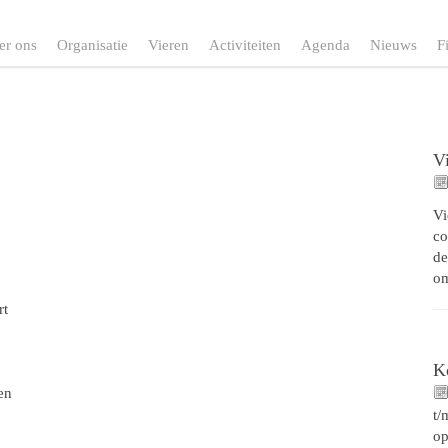
er ons
Organisatie
Vieren
Activiteiten
Agenda
Nieuws
F
V
Vi
co
de
o
rt
K
en
t/
op