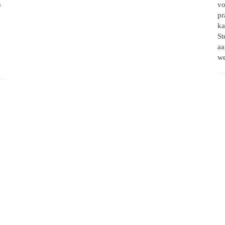
n
vo
pr
ka
St
aa
we