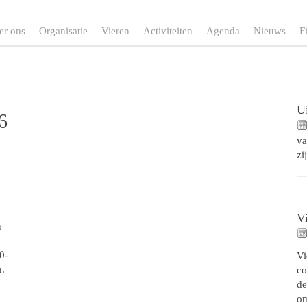
er ons
Organisatie
Vieren
Activiteiten
Agenda
Nieuws
F
Ui
6
va
zi
V
n
0-
Vi
n.
co
de
o