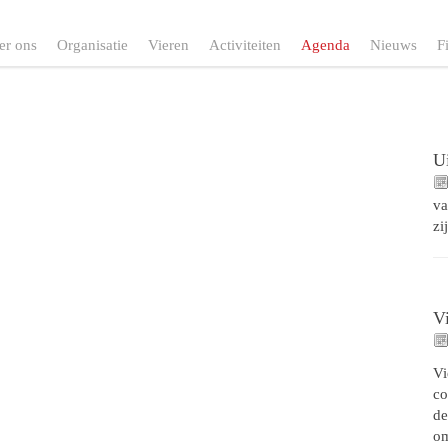
er ons
Organisatie
Vieren
Activiteiten
Agenda
Nieuws
F
Ui
va
zi
V
Vi
co
de
o