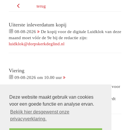
terug
Uiterste inleverdatum kopij
08-08-2026
De kopij voor de digitale Luidklok van deze
maand moet vóór de 9e bij de redactie zijn:
luidklok@dorpskerkdeglind.nl
Viering
09-08-2026 om 10.00 uur
Viering met gemeenteleden als voorganger. Met collecte voor
ons Bloemenfonds. De opnames van deze viering zijn
Deze website maakt gebruik van cookies
beschikbaar via een besloten omgeving.
Op verzoek
wordt
voor een goede functie en analyse ervan.
een link gestuurd.
Bekijk hier desgewenst onze
privacyverklaring.