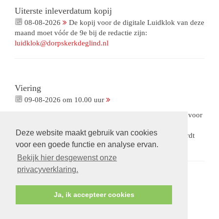
Uiterste inleverdatum kopij
08-08-2026
De kopij voor de digitale Luidklok van deze
maand moet vóór de 9e bij de redactie zijn:
luidklok@dorpskerkdeglind.nl
Viering
09-08-2026 om 10.00 uur
Viering met gemeenteleden als voorganger. Met collecte voor
ons Bloemenfonds. De opnames van deze viering zijn
Deze website maakt gebruik van cookies
beschikbaar via een besloten omgeving.
Op verzoek
wordt
voor een goede functie en analyse ervan.
een link gestuurd.
Bekijk hier desgewenst onze
privacyverklaring.
Ja, ik accepteer cookies