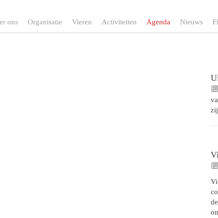
er ons
Organisatie
Vieren
Activiteiten
Agenda
Nieuws
F
Ui
va
zi
V
Vi
co
de
o