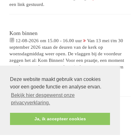
een link gestuurd.
Kom binnen
12-08-2026 om 15.00 - 16.00 uur
Van 13 mei t/m 30
september 2026 staan de deuren van de kerk op
woensdagmiddag weer open. De vlaggen bij de voordeur
zeggen het al: Kom Binnen! Voor een praatje, een moment
rust, het aansteken van een kaarsje, het meegeven van een
boodschap aan Sterre. We hebben de openingstijden
Deze website maakt gebruik van cookies
aangepast: 15.00-16.00 uur, een halfuur vroeger dan we
voor een goede functie en analyse ervan.
gewend waren.
Bekijk hier desgewenst onze
privacyverklaring.
Ja, ik accepteer cookies