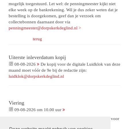
mogelijk toegestuurd. Let wel: de penningmeester kijkt niet
elke week op de bankrekening. Wil je dus zeker weten dat je
bestelling is doorgekomen, geef dan je verzoek om
collectebonnen daarnaast door via
penningmeester@dorpskerkdeglind.nl >
terug
Uiterste inleverdatum kopij
08-08-2026
De kopij voor de digitale Luidklok van deze
maand moet vóór de 9e bij de redactie zijn:
luidklok@dorpskerkdeglind.nl
Viering
09-08-2026 om 10.00 uur
Viering met gemeenteleden als voorganger. Met collecte voor
ons Bloemenfonds. De opnames van deze viering zijn