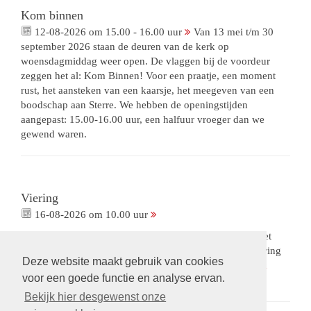
Kom binnen
12-08-2026 om 15.00 - 16.00 uur
Van 13 mei t/m 30
september 2026 staan de deuren van de kerk op
woensdagmiddag weer open. De vlaggen bij de voordeur
zeggen het al: Kom Binnen! Voor een praatje, een moment
rust, het aansteken van een kaarsje, het meegeven van een
boodschap aan Sterre. We hebben de openingstijden
aangepast: 15.00-16.00 uur, een halfuur vroeger dan we
gewend waren.
Viering
16-08-2026 om 10.00 uur
Viering met onze eigen voorganger ds. Mieke Groen. Met
collecte voor ons Orgelfonds. De opnames van deze viering
Deze website maakt gebruik van cookies
zijn beschikbaar via een besloten omgeving.
Op verzoek
voor een goede functie en analyse ervan.
wordt een link gestuurd.
Bekijk hier desgewenst onze