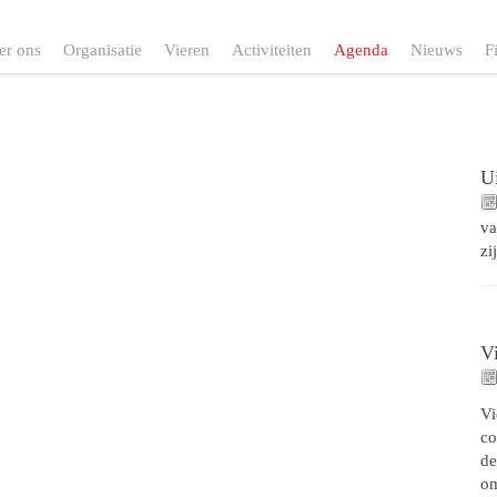
er ons
Organisatie
Vieren
Activiteiten
Agenda
Nieuws
F
Ui
va
zi
V
Vi
co
de
o