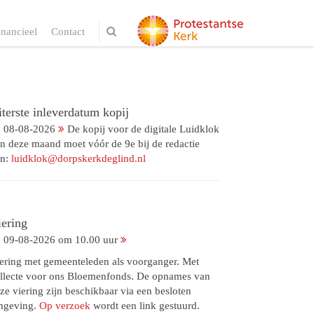
inancieel
Contact
terste inleverdatum kopij
08-08-2026
De kopij voor de digitale Luidklok
n deze maand moet vóór de 9e bij de redactie
jn:
luidklok@dorpskerkdeglind.nl
iering
09-08-2026 om 10.00 uur
ering met gemeenteleden als voorganger. Met
llecte voor ons Bloemenfonds. De opnames van
ze viering zijn beschikbaar via een besloten
mgeving.
Op verzoek
wordt een link gestuurd.