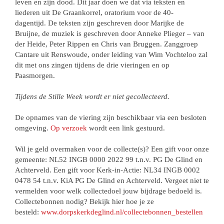
leven en zijn dood. Dit jaar doen we dat via teksten en
liederen uit De Graankorrel, oratorium voor de 40-
dagentijd. De teksten zijn geschreven door Marijke de
Bruijne, de muziek is geschreven door Anneke Plieger – van
der Heide, Peter Rippen en Chris van Bruggen. Zanggroep
Cantare uit Renswoude, onder leiding van Wim Vochteloo zal
dit met ons zingen tijdens de drie vieringen en op
Paasmorgen.
Tijdens de Stille Week wordt er niet gecollecteerd.
De opnames van de viering zijn beschikbaar via een besloten
omgeving.
Op verzoek
wordt een link gestuurd.
Wil je geld overmaken voor de collecte(s)? Een gift voor onze
gemeente: NL52 INGB 0000 2022 99 t.n.v. PG De Glind en
Achterveld. Een gift voor Kerk-in-Actie: NL34 INGB 0002
0478 54 t.n.v. KiA PG De Glind en Achterveld. Vergeet niet te
vermelden voor welk collectedoel jouw bijdrage bedoeld is.
Collectebonnen nodig? Bekijk hier hoe je ze
besteld:
www.dorpskerkdeglind.nl/collectebonnen_bestellen