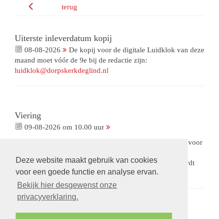
terug
Uiterste inleverdatum kopij
08-08-2026
De kopij voor de digitale Luidklok van deze
maand moet vóór de 9e bij de redactie zijn:
luidklok@dorpskerkdeglind.nl
Viering
09-08-2026 om 10.00 uur
Viering met gemeenteleden als voorganger. Met collecte voor
ons Bloemenfonds. De opnames van deze viering zijn
Deze website maakt gebruik van cookies
beschikbaar via een besloten omgeving.
Op verzoek
wordt
voor een goede functie en analyse ervan.
een link gestuurd.
Bekijk hier desgewenst onze
privacyverklaring.