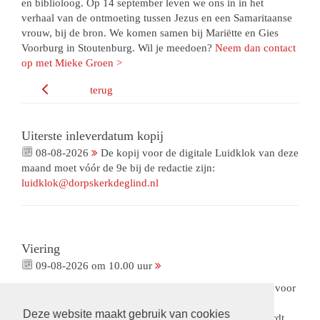
en biblioloog. Op 14 september leven we ons in in het
verhaal van de ontmoeting tussen Jezus en een Samaritaanse
vrouw, bij de bron. We komen samen bij Mariëtte en Gies
Voorburg in Stoutenburg. Wil je meedoen?
Neem dan contact
op met Mieke Groen >
terug
Uiterste inleverdatum kopij
08-08-2026
De kopij voor de digitale Luidklok van deze
maand moet vóór de 9e bij de redactie zijn:
luidklok@dorpskerkdeglind.nl
Viering
09-08-2026 om 10.00 uur
Viering met gemeenteleden als voorganger. Met collecte voor
ons Bloemenfonds. De opnames van deze viering zijn
Deze website maakt gebruik van cookies
beschikbaar via een besloten omgeving.
Op verzoek
wordt