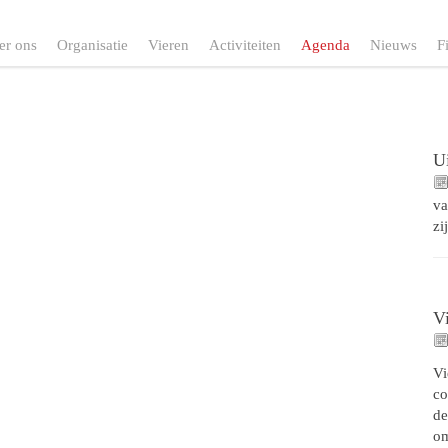
er ons
Organisatie
Vieren
Activiteiten
Agenda
Nieuws
F
Ui
va
zi
V
Vi
co
de
o