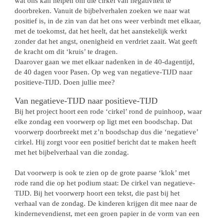
wat ons kan helpen om die cirkel van negativiteit te
doorbreken. Vanuit de bijbelverhalen zoeken we naar wat
positief is, in de zin van dat het ons weer verbindt met elkaar,
met de toekomst, dat het heelt, dat het aanstekelijk werkt
zonder dat het angst, onenigheid en verdriet zaait. Wat geeft
de kracht om dit ‘kruis’ te dragen.
Daarover gaan we met elkaar nadenken in de 40-dagentijd,
de 40 dagen voor Pasen. Op weg van negatieve-TIJD naar
positieve-TIJD. Doen jullie mee?
Van negatieve-TIJD naar positieve-TIJD
Bij het project hoort een rode ‘cirkel’ rond de puinhoop, waar
elke zondag een voorwerp op ligt met een boodschap. Dat
voorwerp doorbreekt met z’n boodschap dus die ‘negatieve’
cirkel. Hij zorgt voor een positief bericht dat te maken heeft
met het bijbelverhaal van die zondag.
Dat voorwerp is ook te zien op de grote paarse ‘klok’ met
rode rand die op het podium staat: De cirkel van negatieve-
TIJD. Bij het voorwerp hoort een tekst, die past bij het
verhaal van de zondag. De kinderen krijgen dit mee naar de
kindernevendienst, met een groen papier in de vorm van een