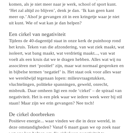
komen, als je niet meer naar je werk, school of sport kunt.
‘Het zal altijd zo blijven’, denk je dan. ‘Ik kan geen kant
meer op.’ Alsof je gevangen zit in een kringetje waar je niet
uit kunt. Wie of wat kan je dan helpen?
Een cirkel van negativiteit
Tijdens de 40-dagentijd staat in onze kerk de puinhoop rond
het kruis. Teken van die afzondering, van wat ziek maakt, wat
isoleert, wat bang maakt, wat verdrietig maakt..., van wat
voelt als een kruis dat we te dragen hebben. Alles wat wij nu
associëren met ‘positief’ zijn, maar wat normaal gesproken en
in bijbelse termen ‘negatief’ is. Het staat ook voor alles waar
we wereldwijd tegenaan lopen: milieuvraagstukken,
vluchtelingen, politieke spanningen, geweld, onrecht,
misbruik. Daar omheen ligt een rode ‘cirkel’ – de spiraal van
negativiteit. Het is een plek waar we iedere week weer bij stil
staan! Maar zijn we erin gevangen? Nee toch!
De cirkel doorbreken
Positieve energie... waar vinden we die in deze wereld, in
deze omstandigheden? Vanaf 6 maart gaan we op zoek naar